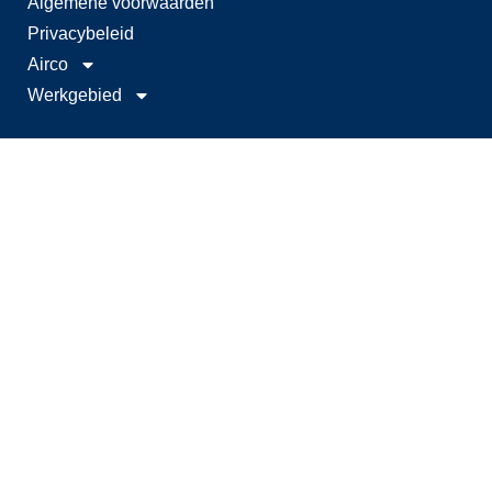
Algemene voorwaarden
Privacybeleid
Airco
Werkgebied
Menu
Home
Verwarming
Airco
Vetsmeersystemen