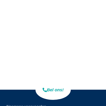
Contact
+31 (0)165 534610
info@jevotech.nl
Adres
Belder 17
4704 RK Roosendaal
Bel ons!