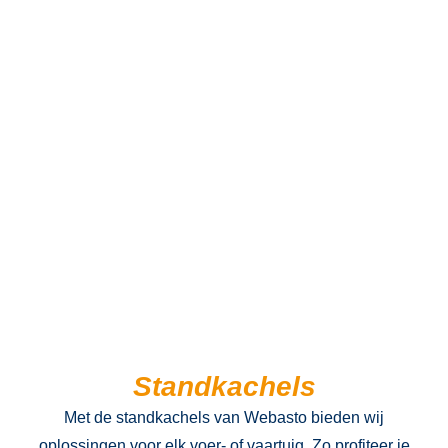
Wij zijn trotse
leverancier van
Standkachels
Met de standkachels van Webasto bieden wij
oplossingen voor elk voer- of vaartuig. Zo profiteer je