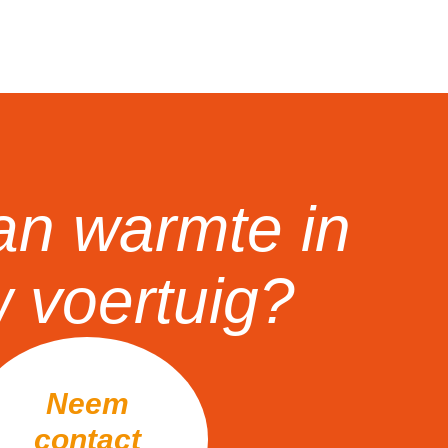
an warmte in
 voertuig?
Neem
contact