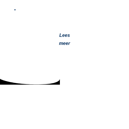
Essentieel Belang van Goed Werkende
Kachels in Werkvoertuigen
14 december 2023
Brr, het is koud zeg! Met de winter voor de deur is het nu
meer dan ooit van belang om…
Lees
meer