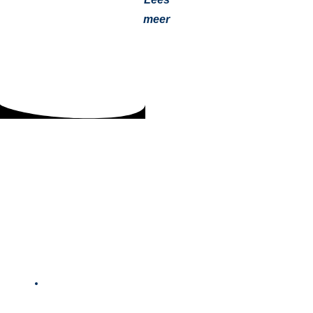
meer
5 tips voor het Inbouwen van een Airco in de
Camper
1 mei 2024
De handige gids voor airconditioning in uw camper of