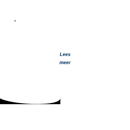
Automatische Smeersystemen voor Efficiëntie
en Onderhoud
15 november 2024
Automatische smeersystemen besparen tijd, verlagen
kosten en verhogen efficiëntie. Ontdek de voordelen en
toepassingen in onze blog!…
Lees
meer