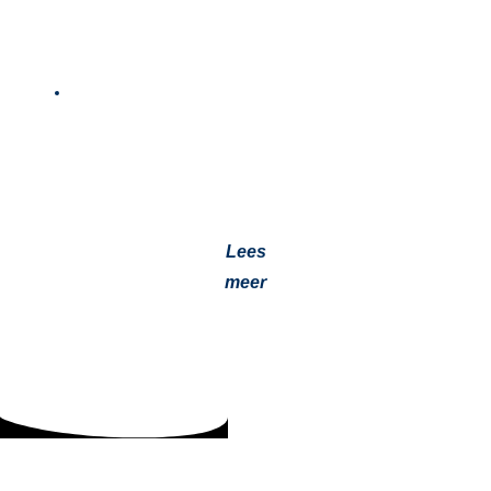
Zijn standairco en standkachel verplicht in
vrachtwagens?
24 juli 2025
Sinds 1 juli 2021 verplicht de CAO
Beroepsgoederenvervoer standairco en standkachel in
nieuwe vrachtwagens waarin chauffeurs rusten. Voor
oudere vrachtwagens…
Lees
meer