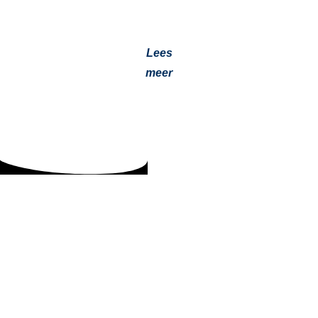
caravan. Of u nu door de zonovergoten kusten van
Spanje trekt…
Lees
meer