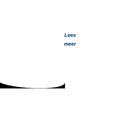
Jevotech en Planmeister versterken netwerken in de
GWW-sector. Efficiënter werken, nieuwe connecties en
innovaties in filteroverdruksystemen. Ontdek meer!…
Lees
meer