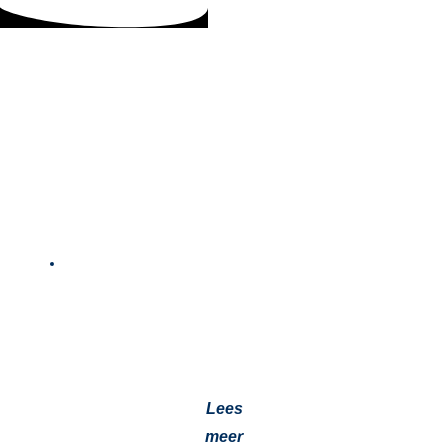
Waarom HTF Olieanalyse op Proces
Temperatuur van Essentieel Belang Is
1 mei 2025
Waarom HTF Olieanalyse op proces temperatuur
essentieel is voor uw Installatie Thermische olie
ondergaat zware belasting door hoge temperaturen
en…
Lees
meer