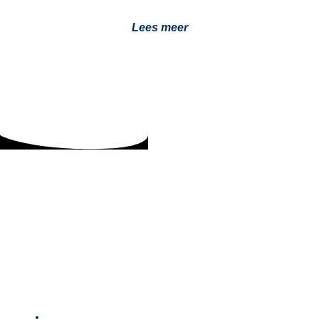
Lees meer
Zelf een standkachel inbouwen in je camper?
Dit gaat er mis
19 februari 2026