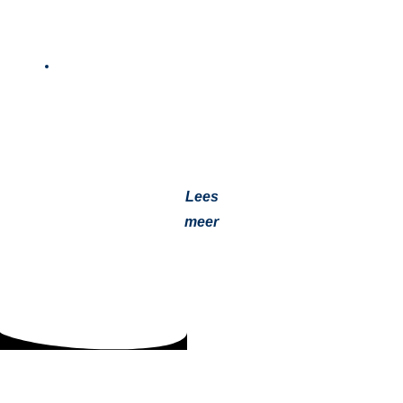
Gladheidsbestrijding: wat Jevotech óók doet
(naast onze normale klussen)
8 januari 2026
De meeste mensen kennen Jevotech van “gewoon”
techniekwerk: installeren, onderhouden en repareren.
Standkachels, airco’s, dat soort no-nonsense
comfortspul….
Lees
meer