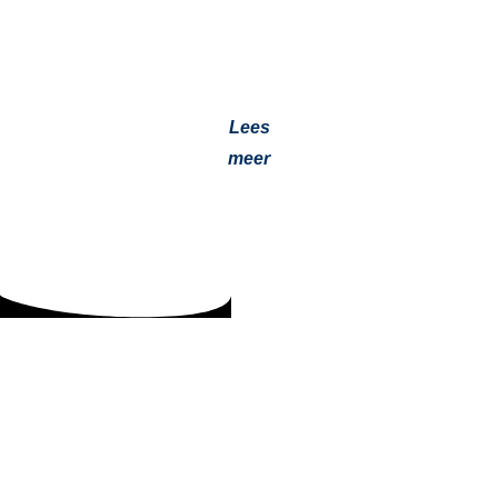
Zelf een standkachel inbouwen in je camper lijkt
eenvoudig. Toch gaat het nog vaak mis. Lees er alles
over en…
Lees
meer