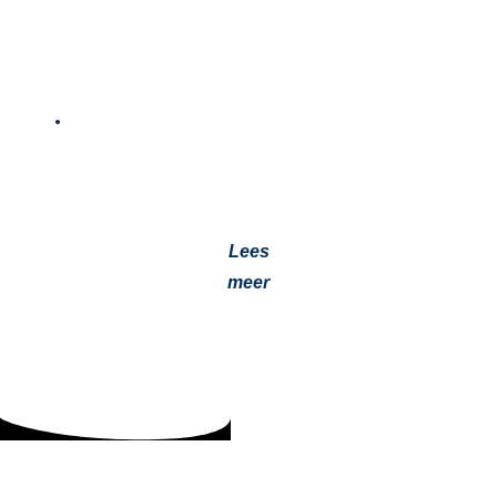
Ook je airco heeft liefde nodig
16 augustus 2023
Onderhoud aan de airco Wanneer de zomerhitte zijn
intrede doet, is er niets verfrissender dan in een koele
auto te…
Lees
meer