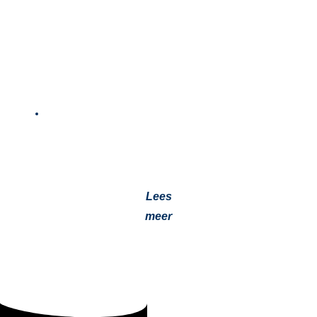
Vacature Monteur
10 juli 2023
We zijn op zoek naar een getalenteerde monteur bij
Jevotech! Ben jij een enthousiaste professional met een
passie voor techniek?…
Lees
meer