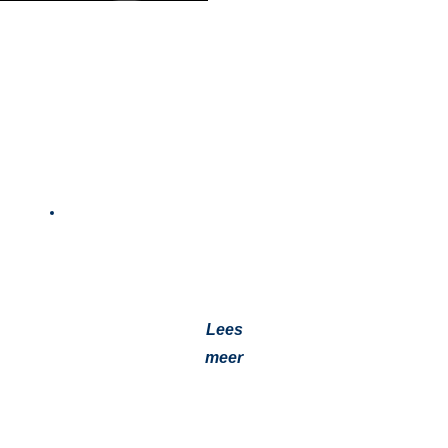
Koel de zomer door met Webasto Airco!
14 juni 2023
Voor een optimaal klimaat in uw camper of caravan De
Cool Top Trail airco‘s zijn ontworpen voor gebruik op
campers…
Lees
meer