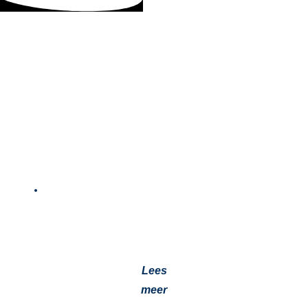
Evolutie van Automatische Centrale
Vetsmering: Waarom Jevotech dé Specialist Is
in Lincoln Smeersystemen
29 oktober 2025
Automatische smeersystemen. We nemen je mee in de
historie van deze systemen. Jevotech is uw
betrouwbare partner in smeersystemen…
Lees
meer