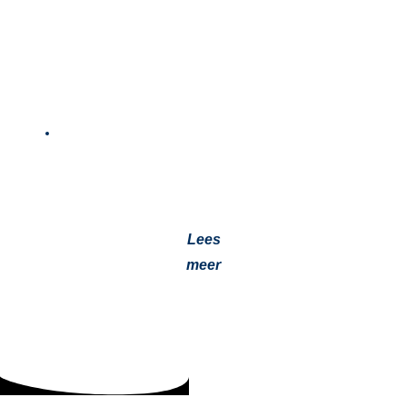
Webasto Standkachel: Warmte & Comfort in
Je Auto
3 oktober 2024
Ervaar ultiem comfort in je auto met een Webasto
standkachel. Ontdek de voordelen, werking en
installatie van deze efficiënte verwarmingsoplossing…
Lees
meer