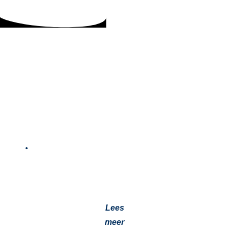
Webasto dakairco caravan inclusief montage |
Jevotech Roosendaal
2 juli 2026
Webasto dakairco voor caravan of camper inclusief
montage. Jevotech Roosendaal monteert in werkplaats
of op locatie, volledig geïnstalleerd en werkend…
Lees
meer