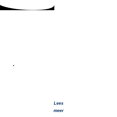
Het Ontstaan van de Voertuig Airco
30 juli 2024
Het eerste airconditioningsysteem Het eerste
airconditioningsysteem voor auto’s, geïntroduceerd door
Packard in 1939, werd ontwikkeld door de Bishop and
Babcock…
Lees
meer