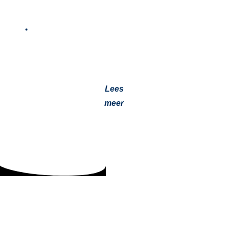
Aftermovie Jubileumborrel
30 oktober 2023
Nog een keer nagenieten van deze geweldige dag!
Bekijk nu snel onze aftermovie van de Jubileumborrel.
Dank ook aan het…
Lees
meer