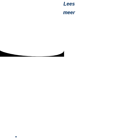
Lees
meer
Samenwerking tussen Jevotech en
Planmeister: Netwerken en Innovatie in de
GWW-sector
30 januari 2025