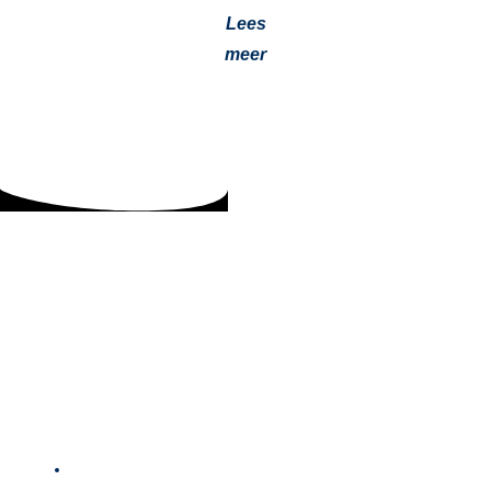
Lees
meer
Filteroverdruksysteem cabine: essentiële
bescherming machinist
22 augustus 2025