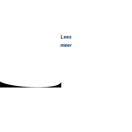
Een filteroverdruksysteem in je cabine voorkomt
blootstelling aan gevaarlijke stoffen. Ontdek hoe je
machinisten écht beschermt op vervuilde
werkplekken….
Lees
meer