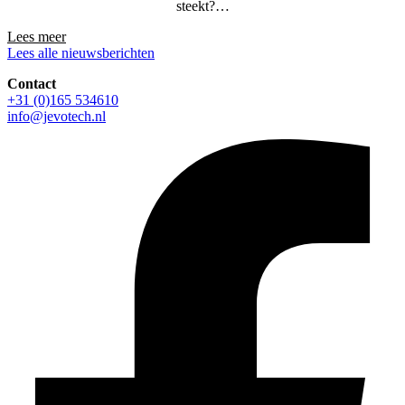
steekt?…
Lees meer
Lees alle nieuwsberichten
Contact
+31 (0)165 534610
info@jevotech.nl