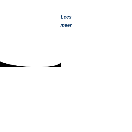
of op locatie, volledig geïnstalleerd en werkend…
Lees
meer
Zelf een standkachel inbouwen in je camper?