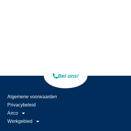
Contact
+31 (0)165 534610
info@jevotech.nl
Adres
Belder 17
4704 RK Roosendaal
Bel ons!
Algemene voorwaarden
Privacybeleid
Airco
Werkgebied