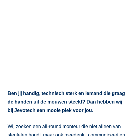
monteur met ambitie
22 mei 2026
GEZOCHT: all-round
monteur met ambitie
Ben jij handig, technisch sterk en iemand die graag
de handen uit de mouwen steekt? Dan hebben wij
bij Jevotech een mooie plek voor jou.
Wij zoeken een all-round monteur die niet alleen van
sleutelen houdt, maar ook meedenkt, communiceert en