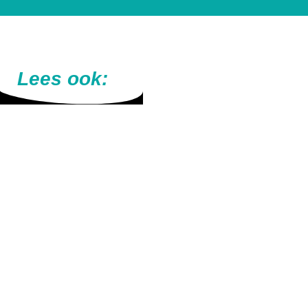
Lees ook:
Webasto dakairco caravan inclusief montage |
Jevotech Roosendaal
2 juli 2026
Webasto dakairco voor caravan of camper inclusief
montage. Jevotech Roosendaal monteert in werkplaats