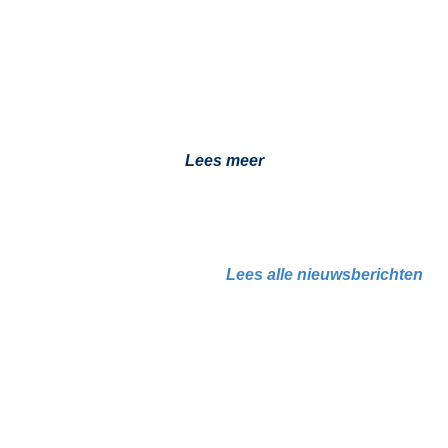
Dit gaat er mis
19 februari 2026
Zelf een standkachel inbouwen in je camper lijkt
eenvoudig. Toch gaat het nog vaak mis. Lees er alles
over en…
Lees meer
Lees alle nieuwsberichten