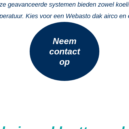
Deze geavanceerde systemen bieden zowel koelin
eratuur. Kies voor een Webasto dak airco en erv
Neem
contact
op