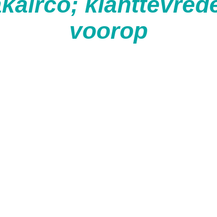
airco; klanttevred
voorop