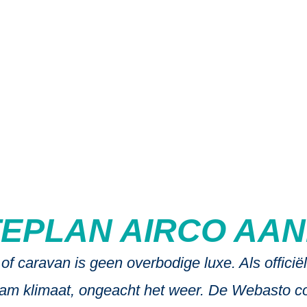
ebasto dakairco
TEPLAN AIRCO AA
f caravan is geen overbodige luxe. Als officiël
m klimaat, ongeacht het weer. De Webasto cool