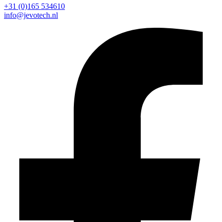
+31 (0)165 534610
info@jevotech.nl