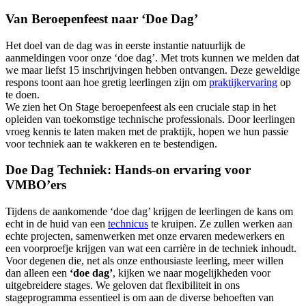
Van Beroepenfeest naar ‘Doe Dag’
Het doel van de dag was in eerste instantie natuurlijk de
aanmeldingen voor onze ‘doe dag’. Met trots kunnen we melden dat
we maar liefst 15 inschrijvingen hebben ontvangen. Deze geweldige
respons toont aan hoe gretig leerlingen zijn om
praktijkervaring
op
te doen.
We zien het On Stage beroepenfeest als een cruciale stap in het
opleiden van toekomstige technische professionals. Door leerlingen
vroeg kennis te laten maken met de praktijk, hopen we hun passie
voor techniek aan te wakkeren en te bestendigen.
Doe Dag Techniek: Hands-on ervaring voor
VMBO’ers
Tijdens de aankomende ‘doe dag’ krijgen de leerlingen de kans om
echt in de huid van een
technicus
te kruipen. Ze zullen werken aan
echte projecten, samenwerken met onze ervaren medewerkers en
een voorproefje krijgen van wat een carrière in de techniek inhoudt.
Voor degenen die, net als onze enthousiaste leerling, meer willen
dan alleen een
‘doe dag’
, kijken we naar mogelijkheden voor
uitgebreidere stages. We geloven dat flexibiliteit in ons
stageprogramma essentieel is om aan de diverse behoeften van