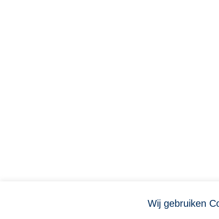
Contact
+31 (0)165 534610
info@jevotech.nl
Wij gebruiken C
Algemene voorwaarden