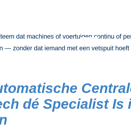
automatische ve
eem dat machines of voertuigen continu of peri
 — zonder dat iemand met een vetspuit hoeft 
utomatische Central
h dé Specialist Is 
n