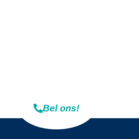
Adres
Belder 17
4704 RK Roosendaal
Bel ons!