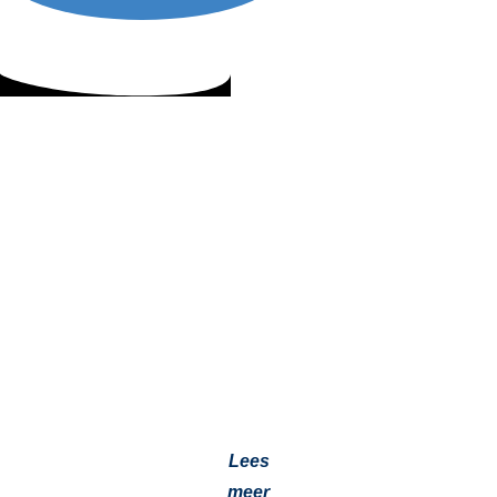
Lees ook:
GEZOCHT: all-round monteur met ambitie
22 mei 2026
GEZOCHT: all-round monteur met ambitie Ben jij
handig, technisch sterk en iemand die graag de handen
uit de mouwen steekt?…
Lees
meer