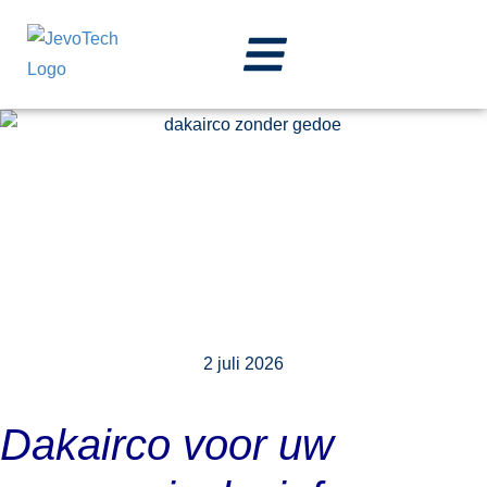
Webasto dakairco
caravan inclusief
montage | Jevotech
Roosendaal
2 juli 2026
Dakairco voor uw